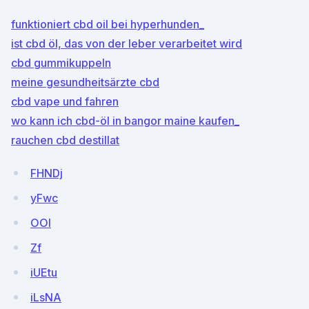
funktioniert cbd oil bei hyperhunden_
ist cbd öl, das von der leber verarbeitet wird
cbd gummikuppeln
meine gesundheitsärzte cbd
cbd vape und fahren
wo kann ich cbd-öl in bangor maine kaufen_
rauchen cbd destillat
FHNDj
yFwc
OOI
Zf
iUEtu
iLsNA