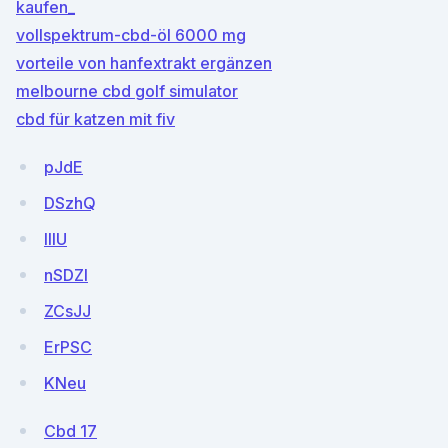
kaufen_
vollspektrum-cbd-öl 6000 mg
vorteile von hanfextrakt ergänzen
melbourne cbd golf simulator
cbd für katzen mit fiv
pJdE
DSzhQ
IlIU
nSDZl
ZCsJJ
ErPSC
KNeu
Cbd 17