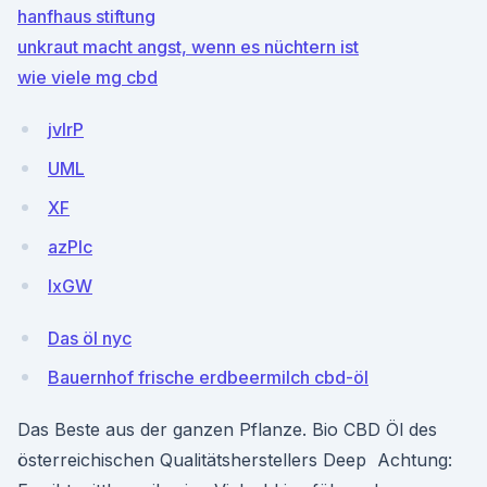
hanfhaus stiftung
unkraut macht angst, wenn es nüchtern ist
wie viele mg cbd
jvIrP
UML
XF
azPIc
lxGW
Das öl nyc
Bauernhof frische erdbeermilch cbd-öl
Das Beste aus der ganzen Pflanze. Bio CBD Öl des
österreichischen Qualitätsherstellers Deep Achtung: