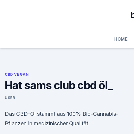
Skip
to
content
HOME
CBD VEGAN
Hat sams club cbd öl_
USER
Das CBD-Öl stammt aus 100% Bio-Cannabis-
Pflanzen in medizinischer Qualität.