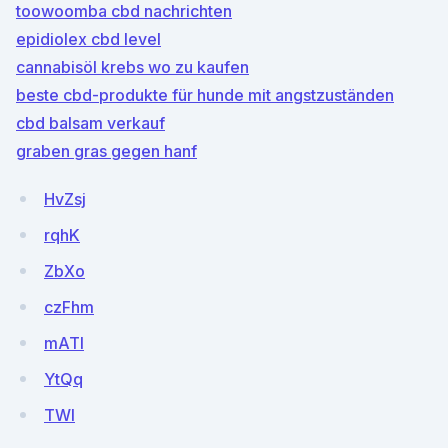
toowoomba cbd nachrichten
epidiolex cbd level
cannabisöl krebs wo zu kaufen
beste cbd-produkte für hunde mit angstzuständen
cbd balsam verkauf
graben gras gegen hanf
HvZsj
rqhK
ZbXo
czFhm
mATI
YtQq
TWI