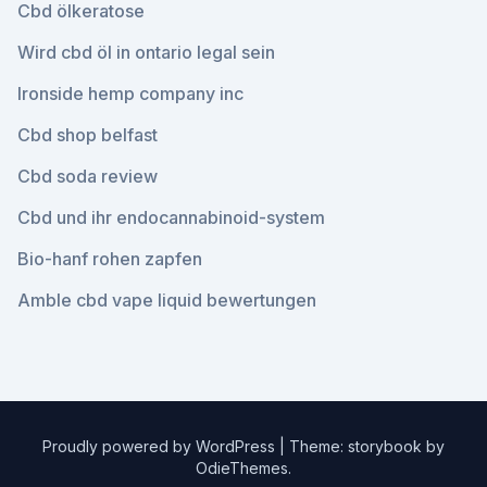
Cbd ölkeratose
Wird cbd öl in ontario legal sein
Ironside hemp company inc
Cbd shop belfast
Cbd soda review
Cbd und ihr endocannabinoid-system
Bio-hanf rohen zapfen
Amble cbd vape liquid bewertungen
Proudly powered by WordPress
|
Theme: storybook by
OdieThemes
.