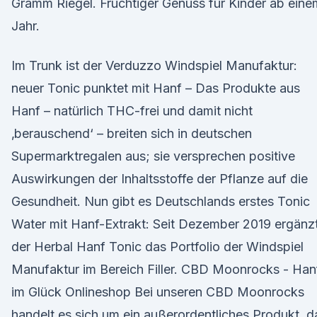
Gramm Riegel. Fruchtiger Genuss für Kinder ab eine
Jahr.
Im Trunk ist der Verduzzo Windspiel Manufaktur:
neuer Tonic punktet mit Hanf – Das Produkte aus
Hanf – natürlich THC-frei und damit nicht
‚berauschend‘ – breiten sich in deutschen
Supermarktregalen aus; sie versprechen positive
Auswirkungen der Inhaltsstoffe der Pflanze auf die
Gesundheit. Nun gibt es Deutschlands erstes Tonic
Water mit Hanf-Extrakt: Seit Dezember 2019 ergänz
der Herbal Hanf Tonic das Portfolio der Windspiel
Manufaktur im Bereich Filler. CBD Moonrocks - Han
im Glück Onlineshop Bei unseren CBD Moonrocks
handelt es sich um ein außerordentliches Produkt, d