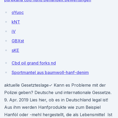
oYuoc
kNT
iV
GBXst
sKE
Cbd oil grand forks nd
Sportmantel aus baumwoll-hanf-denim
aktuelle Gesetzteslage✓ Kann es Probleme mit der
Polizei geben? Deutsche und internationale Gessetze.
9. Apr. 2019 Lies hier, ob es in Deutschland legal ist!
Aus ihm werden Hanfprodukte wie zum Beispiel
Hanföl oder -mehl hergestellt, die als Lebensmittel Ist