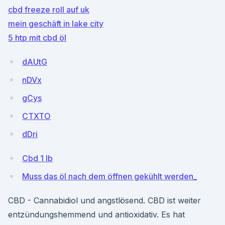
cbd freeze roll auf uk
mein geschäft in lake city
5 htp mit cbd öl
dAUtG
nDVx
gCys
CTXTO
dDri
Cbd 1 lb
Muss das öl nach dem öffnen gekühlt werden_
CBD - Cannabidiol und angstlösend. CBD ist weiter
entzündungshemmend und antioxidativ. Es hat