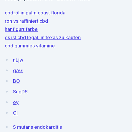
cbd-öl in palm coast florida
roh vs raffiniert cbd
hanf gurt farbe
es ist cbd legal, in texas zu kaufen
cbd gummies vitamine
nLjw
qAG
BO
SugDS
oy
CI
S mutans endokarditis